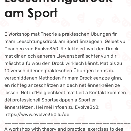
am Sport
E Workshop mat Theorie a prakteschen Übungen fir
mam Leeschtungsdrock am Sport ëmzegoen. Geleet vu
Coachen vun Evolve360. Reflektéiert wat den Drock
mat dir an och aaneren Liewensberäischter vun dir
mëscht a fu wou den Drock wirklech kënnt. Mat bis zu
10 verschiddenen prakteschen Übungen fënns du
verschiddenen Methoden fir mam Drock eenz ze ginn,
en richteg anzeschätzen an dech net ënnerkréien ze
lossen. Notz d’Méiglechkeet mat Leit a Kontakt kommen
déi professionell Sportsekippen a Sportler
ënnerstëtzen. Hei méi Infoen zu Evolve360:
https://www.evolve360.lu/de
____________________________________
A workshop with theory and practical exercises to deal