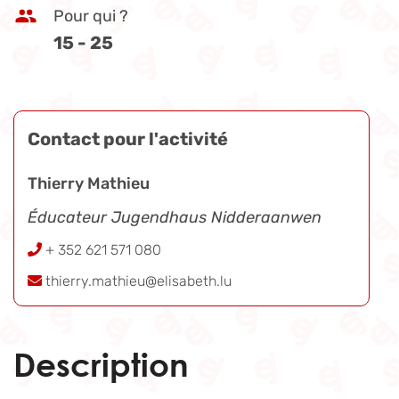
Pour qui ?
15 - 25
Contact pour l'activité
Thierry Mathieu
Éducateur Jugendhaus Nidderaanwen
+ 352 621 571 080
thierry.mathieu@elisabeth.lu
Description