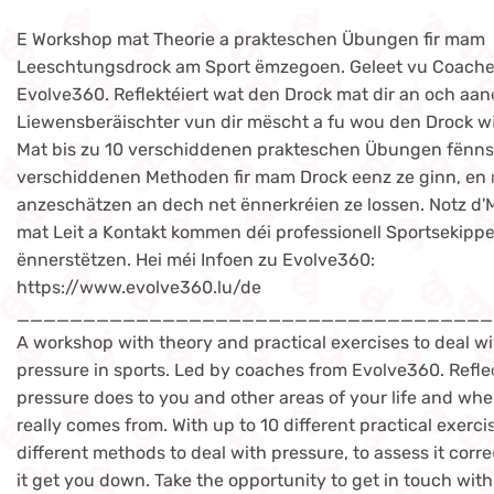
E Workshop mat Theorie a prakteschen Übungen fir mam
Leeschtungsdrock am Sport ëmzegoen. Geleet vu Coach
Evolve360. Reflektéiert wat den Drock mat dir an och aa
Liewensberäischter vun dir mëscht a fu wou den Drock wi
Mat bis zu 10 verschiddenen prakteschen Übungen fënns
verschiddenen Methoden fir mam Drock eenz ze ginn, en 
anzeschätzen an dech net ënnerkréien ze lossen. Notz d'
mat Leit a Kontakt kommen déi professionell Sportsekippe
ënnerstëtzen. Hei méi Infoen zu Evolve360:
https://www.evolve360.lu/de
____________________________________
A workshop with theory and practical exercises to deal 
pressure in sports. Led by coaches from Evolve360. Refle
pressure does to you and other areas of your life and whe
really comes from. With up to 10 different practical exercis
different methods to deal with pressure, to assess it corre
it get you down. Take the opportunity to get in touch wit