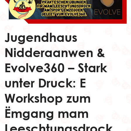
Jugendhaus
Nidderaanwen &
Evolve360 – Stark
unter Druck: E
Workshop zum
Ëmgang mam
Leeschtungsdrock