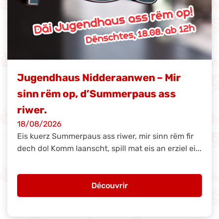
Jugendhaus Nidderaanwen – Mir
sinn rëm op, d’Summerpaus ass
riwer.
18/08/2026
Eis kuerz Summerpaus ass riwer, mir sinn rëm fir
dech do! Komm laanscht, spill mat eis an erziel ei...
Découvrir