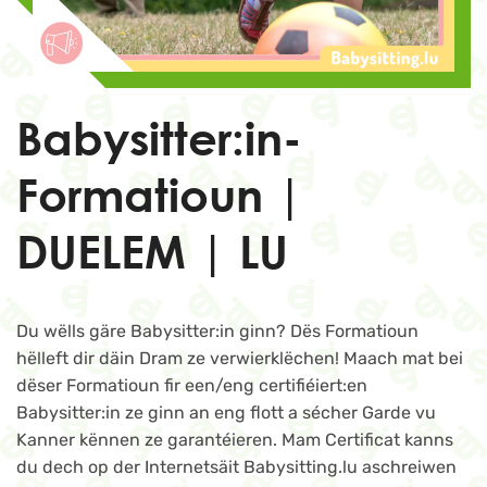
Babysitter:in-
Formatioun |
DUELEM | LU
Du wëlls gäre Babysitter:in ginn? Dës Formatioun
hëlleft dir däin Dram ze verwierklëchen! Maach mat bei
dëser Formatioun fir een/eng certifiéiert:en
Babysitter:in ze ginn an eng flott a sécher Garde vu
Kanner kënnen ze garantéieren. Mam Certificat kanns
du dech op der Internetsäit Babysitting.lu aschreiwen