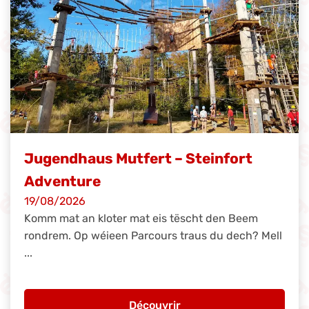
Jugendhaus Mutfert – Steinfort
Adventure
19/08/2026
Komm mat an kloter mat eis tëscht den Beem
rondrem. Op wéieen Parcours traus du dech? Mell
...
Découvrir