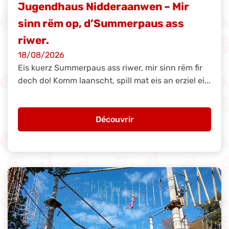
Jugendhaus Nidderaanwen – Mir
sinn rëm op, d’Summerpaus ass
riwer.
18/08/2026
Eis kuerz Summerpaus ass riwer, mir sinn rëm fir
dech do! Komm laanscht, spill mat eis an erziel ei...
Découvrir