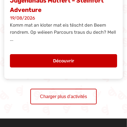
Jugendhaus Mutfert – Steinfort
Adventure
19/08/2026
Komm mat an kloter mat eis tëscht den Beem
rondrem. Op wéieen Parcours traus du dech? Mell
...
Découvrir
Charger plus d'activités