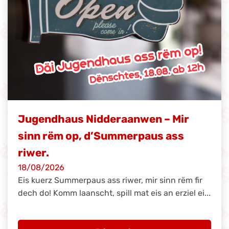
Jugendhaus Nidderaanwen – Mir
sinn rëm op, d’Summerpaus ass
riwer.
18/08/2026
Eis kuerz Summerpaus ass riwer, mir sinn rëm fir
dech do! Komm laanscht, spill mat eis an erziel ei...