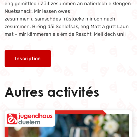
eng gemittlech Zäit zesummen an natierlech e klengen
Nuetssnack. Mir iessen owes
zesummen a samschdes früstücke mir och nach
zesummen. Bréng däi Schlofsak, eng Matt a gutt Laun
mat – mir këmmeren eis ëm de Rescht! Mell dech un!!
Inscription
Autres activités