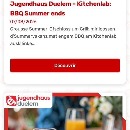
Jugendhaus Duelem – Kitchenlab:
BBQ Summer ends
07/08/2026
Grousse Summer-Ofschloss um Grill: mir loossen
d'Summervakanz mat engem BBQ am Kitchenlab
ausklénke...
Découvrir