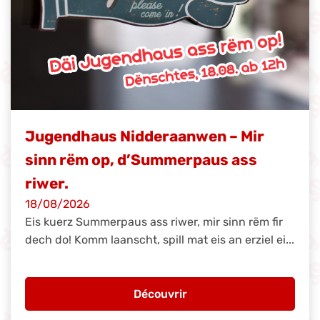
Jugendhaus Nidderaanwen – Mir
sinn rëm op, d’Summerpaus ass
riwer.
18/08/2026
Eis kuerz Summerpaus ass riwer, mir sinn rëm fir
dech do! Komm laanscht, spill mat eis an erziel ei...
Découvrir