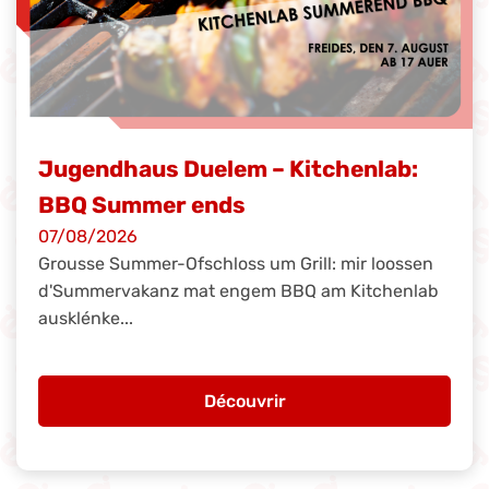
Jugendhaus Duelem – Kitchenlab:
BBQ Summer ends
07/08/2026
Grousse Summer-Ofschloss um Grill: mir loossen
d'Summervakanz mat engem BBQ am Kitchenlab
ausklénke...
Découvrir