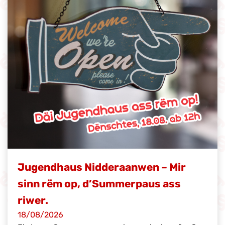
Jugendhaus Nidderaanwen – Mir
sinn rëm op, d’Summerpaus ass
riwer.
18/08/2026