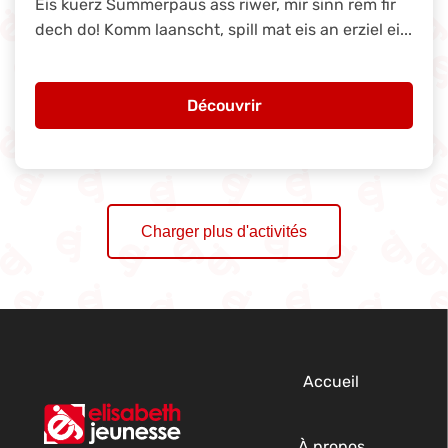
Eis kuerz Summerpaus ass riwer, mir sinn rëm fir
dech do! Komm laanscht, spill mat eis an erziel ei...
Découvrir
Charger plus d'activités
Accueil
À propos