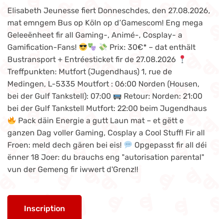
Elisabeth Jeunesse fiert Donneschdes, den 27.08.2026,
mat emngem Bus op Köln op d’Gamescom! Eng mega
Geleeënheet fir all Gaming-, Animé-, Cosplay- a
Gamification-Fans!
Prix: 30€* – dat enthält
Bustransport + Entréesticket fir de 27.08.2026
Treffpunkten: Mutfort (Jugendhaus) 1, rue de
Medingen, L-5335 Moutfort : 06:00 Norden (Housen,
bei der Gulf Tankstell): 07:00
Retour: Norden: 21:00
bei der Gulf Tankstell Mutfort: 22:00 beim Jugendhaus
Pack däin Energie a gutt Laun mat – et gëtt e
ganzen Dag voller Gaming, Cosplay a Cool Stuff! Fir all
Froen: meld dech gären bei eis!
Opgepasst fir all déi
ënner 18 Joer: du brauchs eng "autorisation parental"
vun der Gemeng fir iwwert d'Grenz!!
Inscription