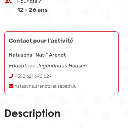
Pour qui ?
12 - 26 ans
Contact pour l'activité
Natascha "Nati" Arendt
Educatrice Jugendhaus Housen
+352 621 640 629
natascha.arendt@elisabeth.lu
Description