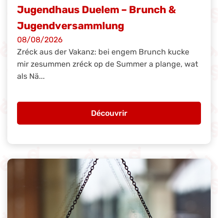
Jugendhaus Duelem – Brunch &
Jugendversammlung
08/08/2026
Zréck aus der Vakanz: bei engem Brunch kucke
mir zesummen zréck op de Summer a plange, wat
als Nä...
Découvrir