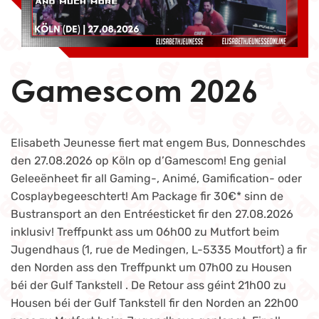
Gamescom 2026
Elisabeth Jeunesse fiert mat engem Bus, Donneschdes
den 27.08.2026 op Köln op d’Gamescom! Eng genial
Geleeënheet fir all Gaming-, Animé, Gamification- oder
Cosplaybegeeschtert! Am Package fir 30€* sinn de
Bustransport an den Entréesticket fir den 27.08.2026
inklusiv! Treffpunkt ass um 06h00 zu Mutfort beim
Jugendhaus (1, rue de Medingen, L-5335 Moutfort) a fir
den Norden ass den Treffpunkt um 07h00 zu Housen
béi der Gulf Tankstell . De Retour ass géint 21h00 zu
Housen béi der Gulf Tankstell fir den Norden an 22h00