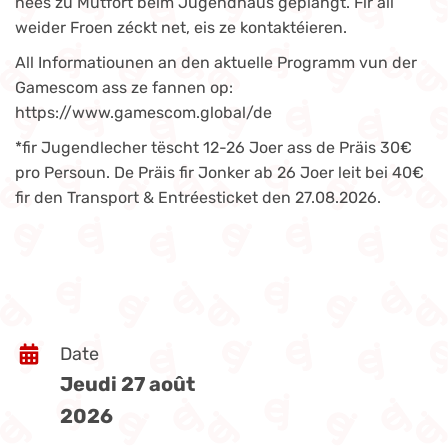
nees zu Mutfort beim Jugendhaus geplangt. Fir all
weider Froen zéckt net, eis ze kontaktéieren.
All Informatiounen an den aktuelle Programm vun der
Gamescom ass ze fannen op:
https://www.gamescom.global/de
*fir Jugendlecher tëscht 12-26 Joer ass de Präis 30€
pro Persoun. De Präis fir Jonker ab 26 Joer leit bei 40€
fir den Transport & Entréesticket den 27.08.2026.
Date
Jeudi 27 août
2026