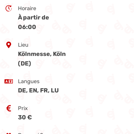
Horaire
À partir de
06:00
Lieu
Kölnmesse, Köln
(DE)
Langues
DE, EN, FR, LU
Prix
30 €