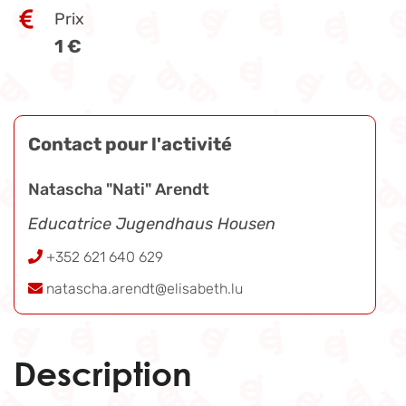
Prix
1 €
Contact pour l'activité
Natascha "Nati" Arendt
Educatrice Jugendhaus Housen
+352 621 640 629
natascha.arendt@elisabeth.lu
Description