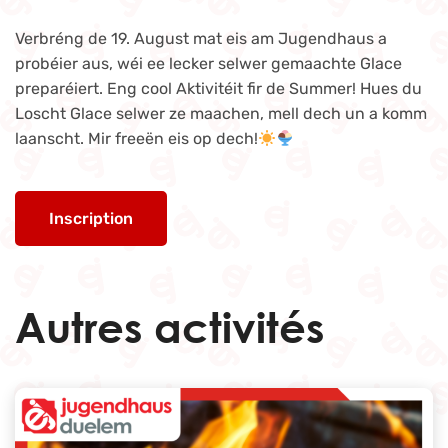
Verbréng de 19. August mat eis am Jugendhaus a
probéier aus, wéi ee lecker selwer gemaachte Glace
preparéiert. Eng cool Aktivitéit fir de Summer! Hues du
Loscht Glace selwer ze maachen, mell dech un a komm
laanscht. Mir freeën eis op dech!
Inscription
Autres activités