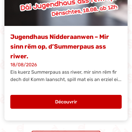
Jugendhaus Nidderaanwen – Mir
sinn rëm op, d’Summerpaus ass
riwer.
18/08/2026
Eis kuerz Summerpaus ass riwer, mir sinn rëm fir
dech do! Komm laanscht, spill mat eis an erziel ei...
Découvrir