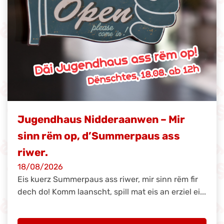
Jugendhaus Nidderaanwen – Mir
sinn rëm op, d’Summerpaus ass
riwer.
18/08/2026
Eis kuerz Summerpaus ass riwer, mir sinn rëm fir
dech do! Komm laanscht, spill mat eis an erziel ei...